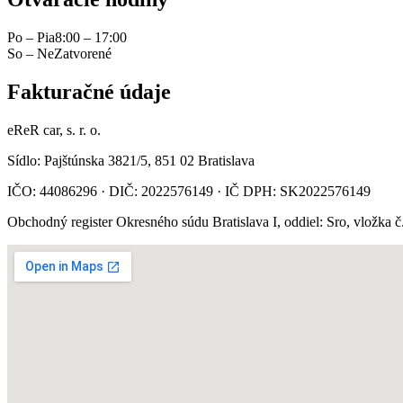
Po – Pia
8:00 – 17:00
So – Ne
Zatvorené
Fakturačné údaje
eReR car, s. r. o.
Sídlo: Pajštúnska 3821/5, 851 02 Bratislava
IČO: 44086296 · DIČ: 2022576149 · IČ DPH: SK2022576149
Obchodný register Okresného súdu Bratislava I, oddiel: Sro, vložka 