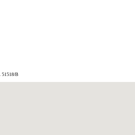
č. 51518/B