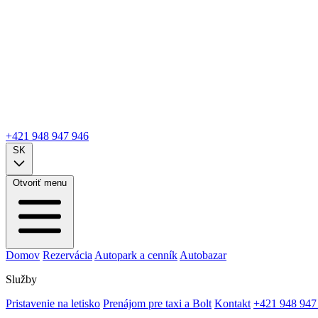
+421 948 947 946
SK
Otvoriť menu
Domov
Rezervácia
Autopark a cenník
Autobazar
Služby
Pristavenie na letisko
Prenájom pre taxi a Bolt
Kontakt
+421 948 947