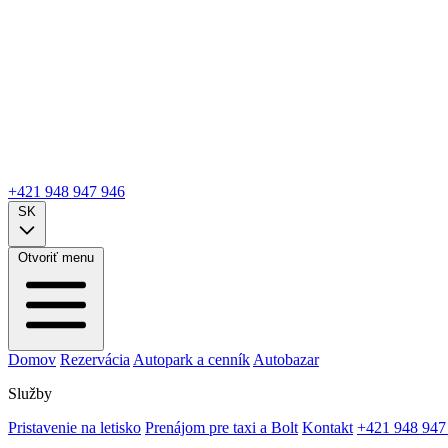
+421 948 947 946
SK
Otvoriť menu
Domov
Rezervácia
Autopark a cenník
Autobazar
Služby
Pristavenie na letisko
Prenájom pre taxi a Bolt
Kontakt
+421 948 947