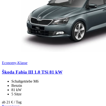
Economy-Klasse
Škoda Fabia III 1.0 TSi 81 kW
Schaltgetriebe M6
Benzin
81 kW
5 Sitze
ab
21 €
/ Tag