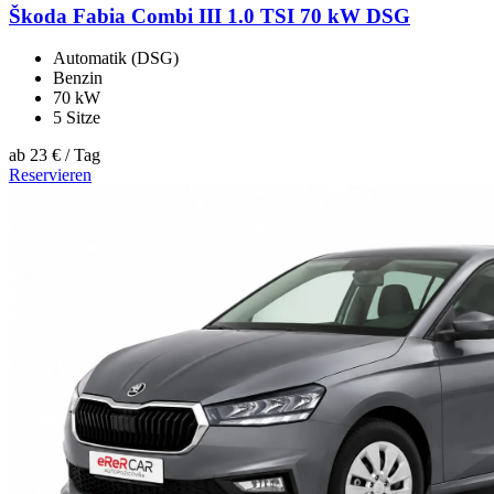
Škoda Fabia Combi III 1.0 TSI 70 kW DSG
Automatik (DSG)
Benzin
70 kW
5 Sitze
ab
23 €
/ Tag
Reservieren