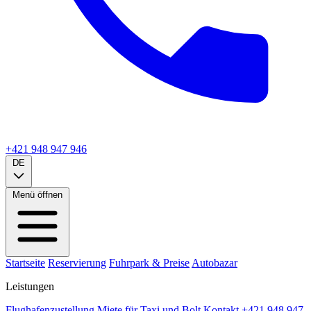
+421 948 947 946
DE
Menü öffnen
Startseite
Reservierung
Fuhrpark & Preise
Autobazar
Leistungen
Flughafenzustellung
Miete für Taxi und Bolt
Kontakt
+421 948 947