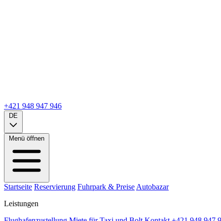
+421 948 947 946
DE
Menü öffnen
Startseite
Reservierung
Fuhrpark & Preise
Autobazar
Leistungen
Flughafenzustellung
Miete für Taxi und Bolt
Kontakt
+421 948 947 