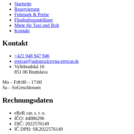
Startseite
Reservierung
Fuhrpark & Preise
Flughafenzustellung
Miete für Taxi und Bolt
Kontakt
Kontakt
+421 948 947 946
erercar@autopozicovna-erercar.sk
Vyšehradská 16
851 06 Bratislava
Mo – Fr
8:00 – 17:00
Sa – So
Geschlossen
Rechnungsdaten
eReR car, s. r. o.
IČO: 44086296
DIČ: 2022576149
IČ DPH: SK2022576149