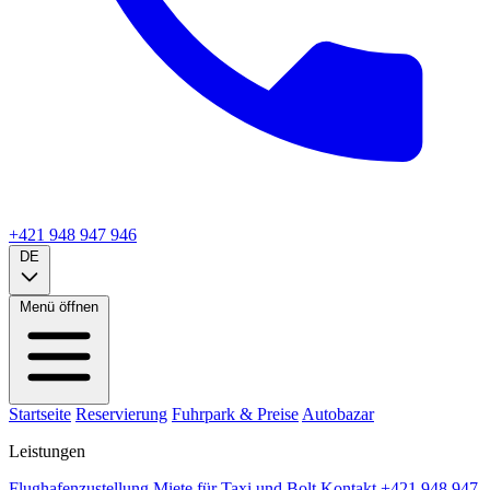
+421 948 947 946
DE
Menü öffnen
Startseite
Reservierung
Fuhrpark & Preise
Autobazar
Leistungen
Flughafenzustellung
Miete für Taxi und Bolt
Kontakt
+421 948 947